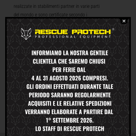
realizzate in stabilimenti partner in varie parti
del mondo e sono certificate secondo i
parametri internazionali di protezione e
sicurezza.
Tra i nostri clienti più importanti, annoveriamo:
la CROCE ROSSA, l’A.N.P.AS., la PROTEZIONE
CIVILE e il 118.
Non solo, la società VOLPI S.R.L. produce e
fornisce le PETTORINE STEWARD ai principali
stadi di calcio italiani e alle più importanti
società di serie A, B e C oltre ad aziende che si
occupano della formazione e gestione degli
steward stessi.